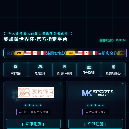
EN
CONTACT US
联系我们
UED官网竭诚为您服务