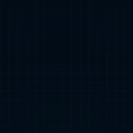
销售合作
廉洁举报
举报电话：020-28877666-8130 电子邮