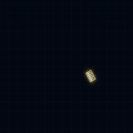
研发创新
智能制造
产品中心
新闻中心
投资者关系
关于我们
股票代码：300723
0.00
RMB
截至
微信
隐私政策
法律声明